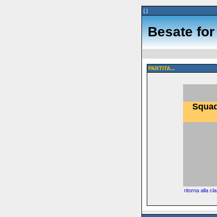
[.]
Besate for
PARTITA...
Squad
ritorna alla cl