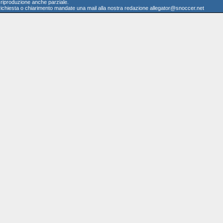
a riproduzione anche parziale.
richiesta o chiarimento mandate una mail alla nostra redazione allegator@snoccer.net