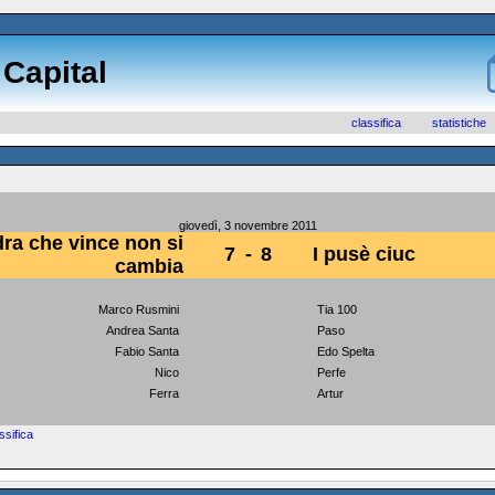
 Capital
classifica
statistiche
giovedì, 3 novembre 2011
ra che vince non si
7
-
8
I pusè ciuc
cambia
Marco Rusmini
Tia 100
Andrea Santa
Paso
Fabio Santa
Edo Spelta
Nico
Perfe
Ferra
Artur
assifica