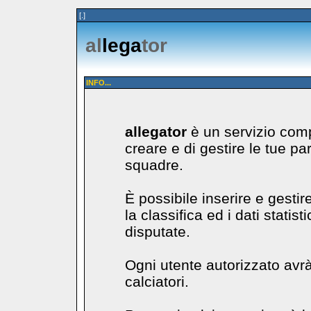
[.]
al
lega
tor
INFO...
allegator
è un servizio comp
creare e di gestire le tue pa
squadre.
È possibile inserire e gestir
la classifica ed i dati statist
disputate.
Ogni utente autorizzato avrà 
calciatori.