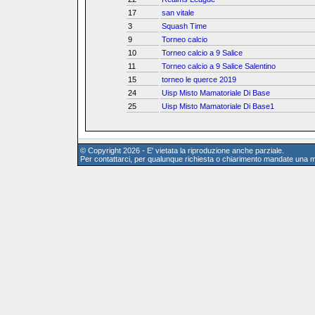
17
san vitale
3
Squash Time
9
Torneo calcio
10
Torneo calcio a 9 Salice
11
Torneo calcio a 9 Salice Salentino
15
torneo le querce 2019
24
Uisp Misto Mamatoriale Di Base
25
Uisp Misto Mamatoriale Di Base1
© Copyright 2026 - E' vietata la riproduzione anche parziale.
Per contattarci, per qualunque richiesta o chiarimento mandate una m