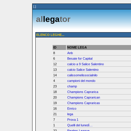
[.]
al
lega
tor
ELENCO LEGHE...
ID
NOME LEGA
8
Anb
6
Besate for Capital
12
calcio a 9 Salice Salentino
13
calcio Salice Salentino
14
calissomelissocialnilo
4
campioni del mondo
23
champ
18
Champions Caprarica
20
Champions Caprarican
19
Champions Capraricas
16
Enrico
21
lega
7
Prova 1
1
Quelli del lunedì…
22
Realms League