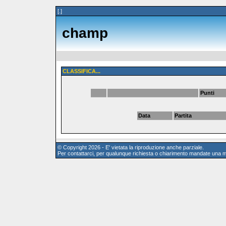
[.]
champ
CLASSIFICA...
Punti
Data
Partita
© Copyright 2026 - E' vietata la riproduzione anche parziale.
Per contattarci, per qualunque richiesta o chiarimento mandate una m