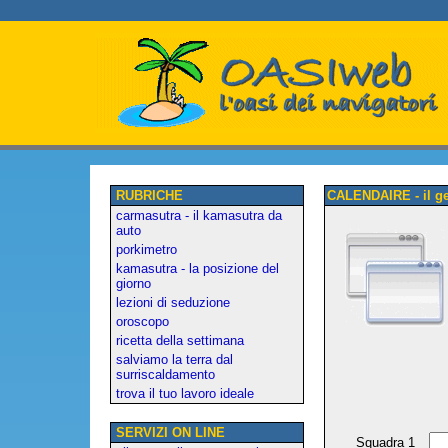
RUBRICHE
CALENDAIRE - il gen
carmasutra - il kamasutra da
auto
porkimetro
kamasutra - la posizione del
giorno
lezioni di seduzione
oroscopo
ricetta della settimana
salviamo la terra dal
surriscaldamento
trova il tuo lavoro ideale
SERVIZI ON LINE
Squadra 1