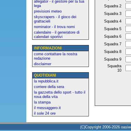
allegator - il gestore per la tua
lega
Squadra 2
previsioni meteo
Squadra 3
skyscrapers - il gioco dei
grattacieli
Squadra 4
nominator - il trova nomi
Squadra 5
calendaire - il generatore di
Squadra 6
calendari sportivi
Squadra 7
INFORMAZIONI
Squadra 8
come contattare la nostra
redazione
Squadra 9
disclaimer
Squadra
10
QUOTIDIANI
la repubblica.it
corriere della sera
la gazzetta dello sport - tutto il
rosa della vita
la stampa
il messaggero.it
il sole 24 ore
(C)Copyright 2006-2026 oasiweb