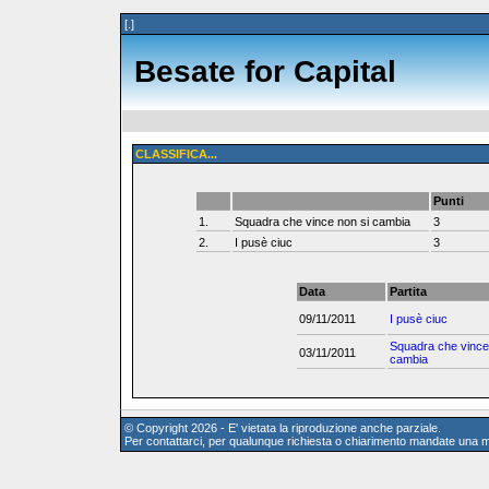
[.]
Besate for Capital
CLASSIFICA...
Punti
1.
Squadra che vince non si cambia
3
2.
I pusè ciuc
3
Data
Partita
09/11/2011
I pusè ciuc
Squadra che vince
03/11/2011
cambia
© Copyright 2026 - E' vietata la riproduzione anche parziale.
Per contattarci, per qualunque richiesta o chiarimento mandate una m